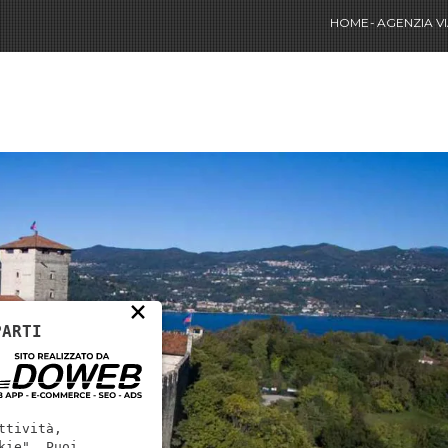
HOME
AGENZIA V
×
PARTI
ttività,
kie". Puoi