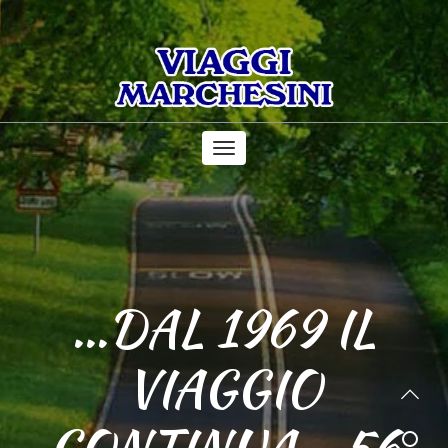
Toggle
navigation
...DAL 1969 IL
VIAGGIO
CONTINUA... 56